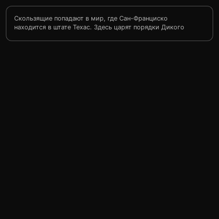
Скользящие попадают в мир, где Сан-Франциско
находится в штате Техас. Здесь царят порядки Дикого
Запада. Биржевые сделки представляют собой игру в
покер, хорошие адвокаты здесь это меткие стрелки.
Куин прослыл самым быстрым стрелком после
«убийства» эксчемпиона-адвоката. Его нанимают в
крупную корпорацию. Но Куин в жизни не держал
револьвер в руках. Он ввязывается в грязную
корпоративную игру…