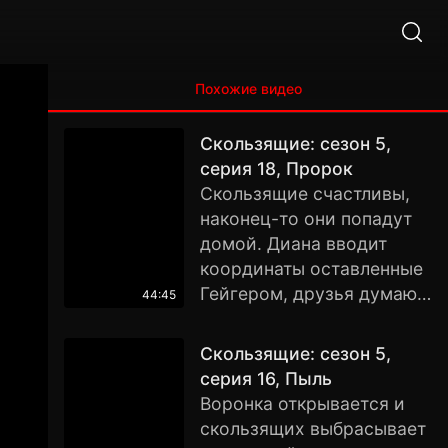
Похожие видео
Скользящие: сезон 5,
серия 18, Пророк
Скользящие счастливы,
наконец-то они попадут
домой. Диана вводит
координаты оставленные
Гейгером, друзья думают,
44:45
что попали домой, но… В
этом мире, друзей сразу
Скользящие: сезон 5,
после прибытия
серия 16, Пыль
встречают как
Воронка открывается и
национальных героев, но
скользящих выбрасывает
это, увы, не их мир.