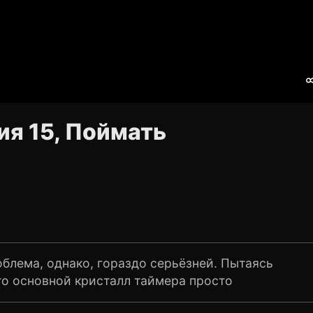
ия 15, Поймать
облема, однако, гораздо серьёзней. Пытаясь
то основной кристалл таймера просто
ь вновь, и чем быстрей, тем лучше. Но