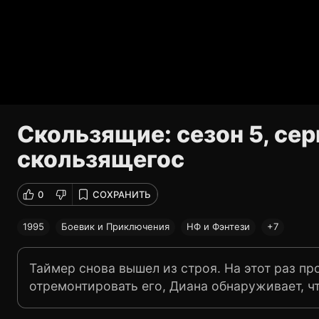
Скользящие: сезон 5, сер
скользящегос
0
СОХРАНИТЬ
1995
Боевик и Приключения
НФ и Фэнтези
+7
Таймер снова вышел из строя. На этот раз пр
отремонтировать его, Диана обнаруживает, ч
рассыпался. Однако таймер должен заработат