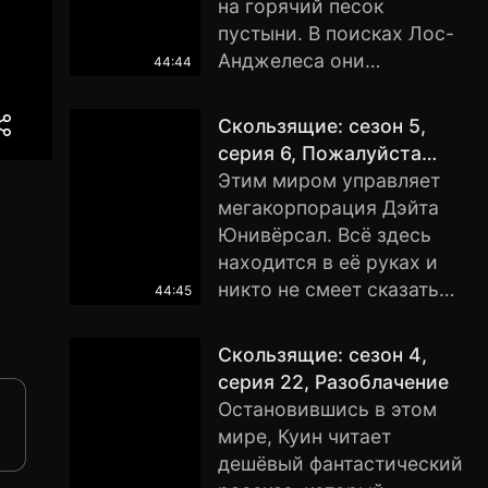
на горячий песок
Оказывается, здесь
пустыни. В поисках Лос-
живёт Пророк — человек,
Анджелеса они
44:44
который видел в своих
натыкаются на
видениях практически
археологическую
Скользящие: сезон 5,
все приключения
экспедицию, которая
серия 6, Пожалуйста
скользящих. Свои
проводит раскопки в этой
нажмите кнопку
Этим миром управляет
видения он отображает в
пустыне. Результаты этих
мегакорпорация Дэйта
картинах, и все,
раскопок просто
Юнивёрсал. Всё здесь
буквально все люди,
потрясающие: Лос-
находится в её руках и
просто помешаны на этой
Анджелес погиб в
никто не смеет сказать
44:45
легенде. Снимаются
катастрофе более
слово против. Когда
сериалы, пишутся книги,
четырёхсот лет назад. А
Мэгги не сумела
создаются фан-клубы.
Скользящие: сезон 4,
значит этот мир опередил
воспользоваться
Этот мир тоже когда-то
серия 22, Разоблачение
наш в развитии на
аппаратом компании, её
был порабощен
Остановившись в этом
несколько сотен лет.
похитил один из
кромагами, но был
мире, Куин читает
автоматов Дэйты. По
придуман синтетический
дешёвый фантастический
прибытии в офис
вирус смертельный для