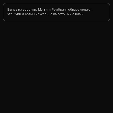
Выпав из воронки, Мэгги и Рембрант обнаруживают,
что Куин и Колин исчезли, а вместо них с ними
оказался какой-то незнакомец, который, однако,
заявляет, что он и есть Куин. В попытке понять что же
произошло они обнаруживают, что в исчезновении
Куина и Колина повинен Оберон Гейгер, физик,
который изобрёл дьявольскую машину, способную
сливать параллельные миры в один. В результате
экспериментов Гейгер застрял в одной из воронок и в
реальном мире может существовать только в виде
голограммы, защищённой магнитным экраном.
Незнакомец же — это Куин из этого мира, и лишь
отчасти тот, которого знают они. В результате
эксперимента Гейгера во время перемещения Квин
слился с Квином из этого мира. Колин пропал
бесследно. При помощи Дианы, ассистентки доктора
Гейгера, скользящие покидают этот мир с надеждой
вернуть когда-нибудь хотя бы Куина. Диана следует
вместе с ними.