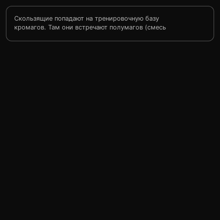
Скользящие попадают на тренировочную базу
кромагов. Там они встречают полумагов (смесь
кромагов и людей). На эту базу привозились люди с
разных Земель, и на них охотились полумаги. Те из
людей, кто сумел продержаться определённое время,
отпускался домой. Во время одной из стычек Ремми
был смертельно ранен. Куин смог захватить одну
женщину-полумага. Он понял, что у полумагов всё же
остались человеческие черты: любовь и сострадание.
И эта женщина-полумаг вылечивает Ремми…