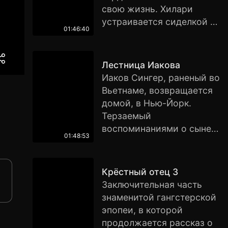
наводнён гигантскими
свою жизнь. Хилари
плотоядными червями,
устраивается сиделкой к
обитающими под землей.
01:46:40
гениальному, но
Теперь кучке храбрецов
умирающему от лейкемии
предстоит вступить в
человеку. Постепенно
Лестница Иакова
битву с исполинскими
взаимная симпатия
Иаков Сингер, раненый во
тварями, которые решили
перерастает в пламенную
Вьетнаме, возвращается
полакомиться людьми.
страсть, но эта любовь
домой, в Нью-Йорк.
обречена, ибо
Терзаемый
неизлечимая болезнь
воспоминаниями о сыне и
набирает силу…
01:48:53
ужасах войны, Иаков
постепенно теряет
контроль над
Крёстный отец 3
реальностью. Но в конце
Заключительная часть
оказывается, что только
знаменитой гангстерской
его друг Луис является
эпопеи, в которой
единственным человеком,
продолжается рассказ о