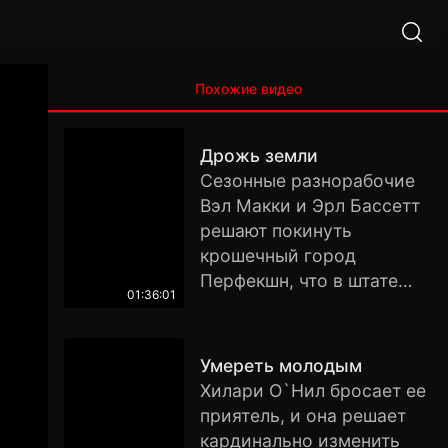
Похожие видео
Дрожь земли
Сезонные разнорабочие
Вэл Макки и Эрл Бассетт
решают покинуть
крошечный город
Перфекшн, что в штате
01:36:01
Невада, но зловещие
подземные толчки
мешают их отъезду. С
Умереть молодым
помощью студентки-
Хилари О`Нил бросает ее
сейсмолога они
приятель, и она решает
выясняют, что городок
кардинально изменить