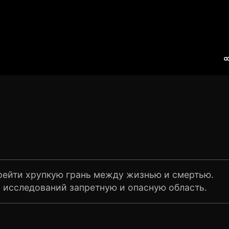
ерейти хрупкую грань между жизнью и смертью.
 исследований запретную и опасную область.
бытия, которое наступает после остановки
я в состояние клинической смерти,
по ту сторону жизни. Результаты исследований