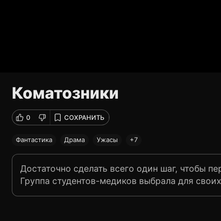
Коматозники
0
СОХРАНИТЬ
Фантастика
Драма
Ужасы
+7
Достаточно сделать всего один шаг, чтобы п
Группа студентов-медиков выбрала для своих
Будущие врачи решили проникнуть в тайну не
сердца. Один за другим студенты погружаютс
отправляясь в непредсказуемое путешествие 