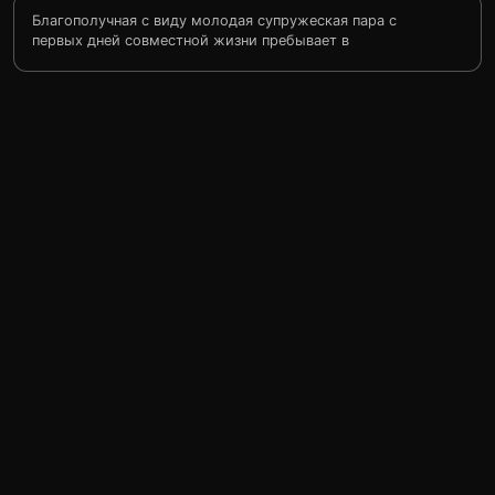
Благополучная с виду молодая супружеская пара с
первых дней совместной жизни пребывает в
атмосфере страха и напряжения... Красавица Лора
Берни, доведенная до отчаяния ревностью и
агрессивностью обожающего ее мужа Мартина и не
знающая, как выпутаться из сетей брака, который стал
для нее пыткой и тюрьмой, задумывает рискованную
интригу.
Она решает сымитировать собственную гибель. И ей
действительно удается начать новую жизнь под другим
именем, встретить хорошего человека. Но бывший
муж узнает правду и начинает преследование.