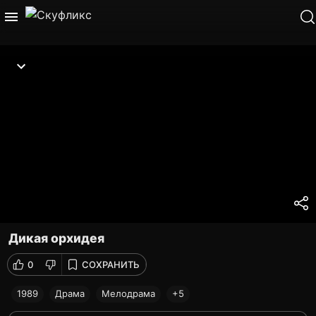
Дикая орхидея
0
СОХРАНИТЬ
1989
Драма
Мелодрама
+5