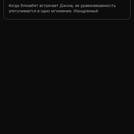
Когда Элизабет встречает Джона, ее уравновешенность
улетучивается в одно мгновение. Изощренный
соблазнитель втягивает ее в эффектную любовную
игру, которая заставляет ее отказаться от прежних
жизненных принципов. Их свидания — это утоление
голода, это мед, стекающий по ее груди, это клубника,
которую он губами вынимает у нее изо рта. Их постель
— это металлическая лестница в подворотне, где они
занимаются любовью. И сама их любовь — это дождь,
льющийся из разверзшихся небес, это землетрясение,
это всесокрушающий ураган. Их любовь — это
трагическая невозможность жить вместе, потому что
вместо вопроса «что я могу сделать для тебя?» оба
задаются вопросом «на что ты готов пойти ради
меня?»…