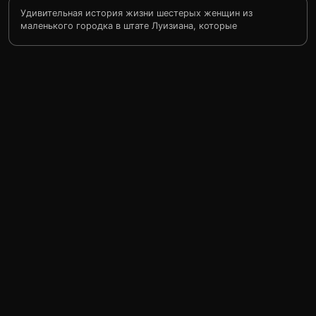
Удивительная история жизни шестерых женщин из
маленького городка в штате Луизиана, которые
пронесли свою трогательную дружбу сквозь годы. Они
привыкли делиться друг с другом радостями и
горестями, откровенными переживаниями и тайными
надеждами. Красавица Шелби, самая сильная из них,
убеждена, что на свете нет ничего невозможного, и
своей уверенностью и остроумием поддерживает
подруг на крутых виражах судьбы. Возможно, именно
с ее помощью женщинам удастся подняться над суетой
и скукой серого существования и совершить
путешествие туда, где расцветают стальные магнолии.