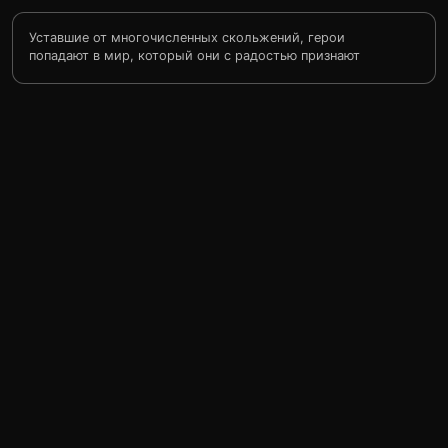
Уставшие от многочисленных скольжений, герои
попадают в мир, который они с радостью признают
своим. Вейд публикует свои дневники о скольжениях и
становится популярной. Рембрандт также всем
рассказывает историю, приключившуюся с ним и
достигает пика своей славы. Профессор же
присваивает себе изобретение таймера и открывает
музей предметов из параллельных миров. Только Куин
остаётся в тени… Но вскоре замечает, что этот мир
отличается от того, который он помнил. И значит, это
снова не их дом…