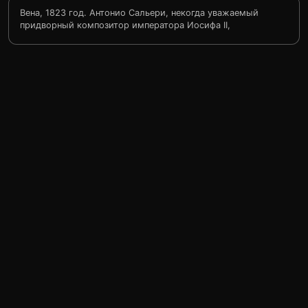
Вена, 1823 год. Антонио Сальери, некогда уважаемый
придворный композитор императора Иосифа II,
доживает дни в сумасшедшем доме. В исповеди он
вспоминает свою жизнь, ознаменованную
противостоянием с молодым Вольфгангом Амадеем
Моцартом, который словно играючи создавал музыку,
подобную голосу небес. Сальери, разрываемый
завистью и восхищением перед гением, поклялся Богу
во что бы то ни стало уничтожить соперника.