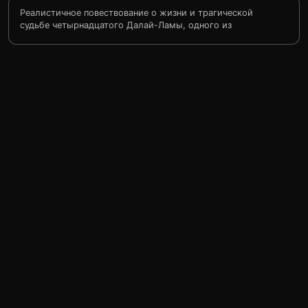
Реалистичное повествование о жизни и трагической
судьбе четырнадцатого Далай-Ламы, одного из
величайших религиозных деятелей нашей эпохи и
духовного наставника буддистов всего мира. Хроника
его детства и юности, наполненной тревогами за
будущее древней нации, решительными попытками
отстоять право Тибета на политическую и религиозную
независимость. После китайского вторжения Далай-
Лама был вынужден бежать в Индию, где он и по сей
день пребывает в изгнании, призывая мировое
сообщество обратить внимание на беды и страдания
своего народа. Это история об удивительном юноше,
наделенном многовековой мудростью и знаниями, чья
несгибаемая воля и вера являются достойным
примером для всех, кому дороги свобода и
справедливость.