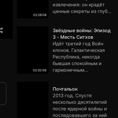
разрабатывающей
извлечения: он крадёт
компьютерные
ценные секреты из глубин
программы, ему
02:28:08
подсознания во время
предоставляется
сна, когда человеческий
возможность увидеть
Звёздные войны: Эпизод
разум наиболее уязвим.
электронный мир изнутри
3 - Месть Ситхов
Редкие способности
и сразиться в жестокой
Идёт третий год Войн
Кобба сделали его
схватке с самим
клонов. Галактическая
ценным игроком
хозяином виртуальной
Республика, некогда
в привычном
вселенной.
бывшая спокойным и
к предательству мире
гармоничным
промышленного
02:20:06
государством,
шпионажа, но они же
превратилась в поле
превратили его
Почтальон
битвы между армиями
в извечного беглеца
2013 год. Спустя
клонов, возглавляемых
и лишили всего, что
несколько десятилетий
канцлером Палпатином, и
он когда-либо любил. И
после ядерной войны и
армадами дроидов,
вот у Кобба появляется
последовавшего за ней
которых ведёт граф Дуку,
шанс исправить ошибки.