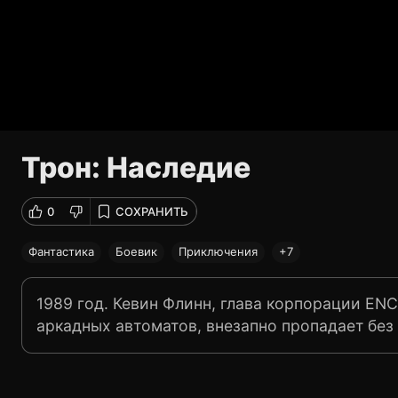
Трон: Наследие
0
СОХРАНИТЬ
Фантастика
Боевик
Приключения
+7
1989 год. Кевин Флинн, глава корпорации EN
аркадных автоматов, внезапно пропадает без 
бабушки с дедушкой. Спустя десятилетия по
образ жизни, находит тайный рабочий кабине
цифровую реальность.