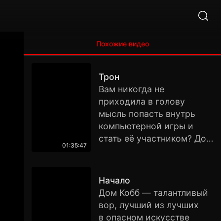
Похожие видео
Трон
Вам никогда не
приходила в голову
мысль попасть внутрь
компьютерной игры и
стать её участником? До
01:35:47
определенного момента
Кевин Флинн тоже думал,
что это возможно лишь в
Начало
его воображении. Но,
Дом Кобб — талантливый
оказавшись в секретной
вор, лучший из лучших
лаборатории,
в опасном искусстве