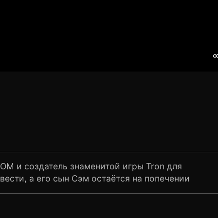
COM и создатель знаменитой игры Tron для
вести, а его сын Сэм остаётся на попечении
взрослевший Сэм, который ведёт бунтарский
т отца и случайно попадает в созданную им