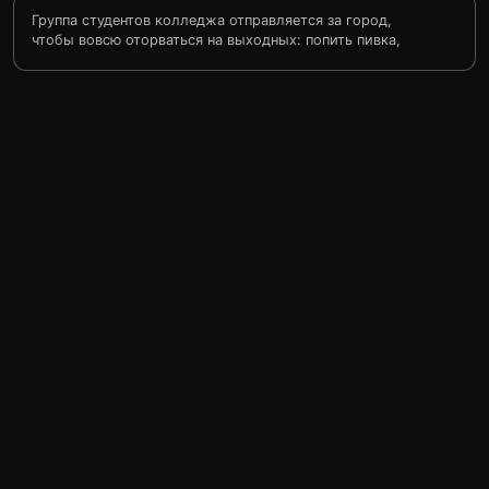
Группа студентов колледжа отправляется за город,
чтобы вовсю оторваться на выходных: попить пивка,
поплавать в озере и подышать чистым лесным
воздухом. Но уже в первый день они сталкиваются с
неотесанными фермерами Такером и Дэйлом, также
решившими как следует оттянуться на природе.
Приняв этих диковатых, но, в сущности, симпатичных
ребят за «злобных местных», горожане решают дать
деревенщине жесткий отпор. Но с каждым их шагом
становится только хуже…