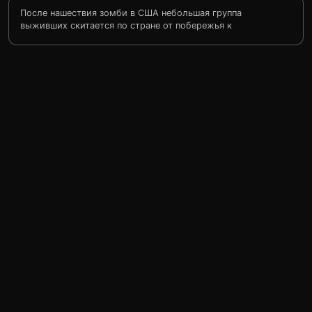
После нашествия зомби в США небольшая группа
выживших скитается по стране от побережья к
побережью, сражаясь с живыми мертвецами. Они
решают остановиться в парке развлечений, надеясь,
что там будут в безопасности.