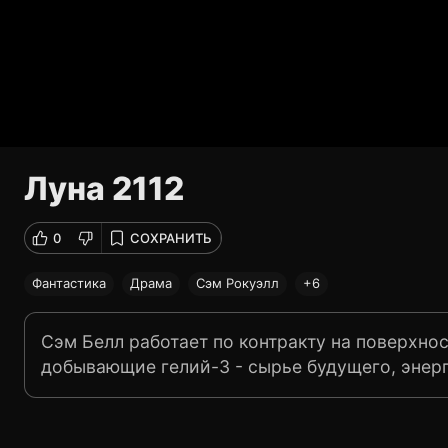
Луна 2112
0
СОХРАНИТЬ
Фантастика
Драма
Сэм Рокуэлл
+6
Сэм Белл работает по контракту на поверхно
добывающие гелий-3 - сырье будущего, энерг
этой унылой планете, где вся цветовая гамма 
года. За это время на Земле родилась и подр
все на самом деле? Бродя по белым лабиринт