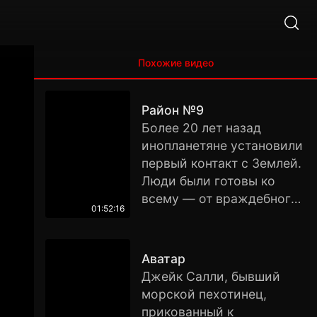
Похожие видео
Район №9
Более 20 лет назад
инопланетяне установили
первый контакт с Землей.
Люди были готовы ко
всему — от враждебного
01:52:16
вторжения до
невероятного
технологического
Аватар
прорыва. Ни того, ни
Джейк Салли, бывший
другого не произошло.
морской пехотинец,
Пришельцы оказались
прикованный к