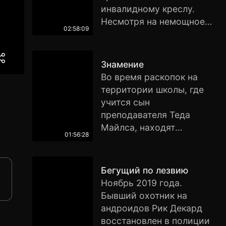
беженцами со своей
инвалидному креслу.
собственной планеты, и
Несмотря на немощное
пока мировое
02:58:09
тело, Джейк в душе по-
сообщество решало, что с
прежнему остаётся
ними делать дальше, для
воином. Он получает
Знамение
них был организован
задание совершить
Во время раскопок на
временный лагерь в
путешествие в несколько
территории школы, где
южноафриканском
световых лет к базе
учится сын
Районе № 9.
землян на планете
преподавателя Теда
Пандора, где корпорации
Майлса, находят
добывают редкий
01:56:28
таинственную капсулу
минерал, имеющий
времени. Поразительные
огромное значение для
предсказания,
Бегущий по лезвию
выхода Земли из
находящиеся в капсуле,
Ноябрь 2019 года.
энергетического кризиса.
действительно сбылись, и
Бывший охотник на
это заставляет учителя
андроидов Рик Декард
поверить в то, что к концу
восстановлен в полиции