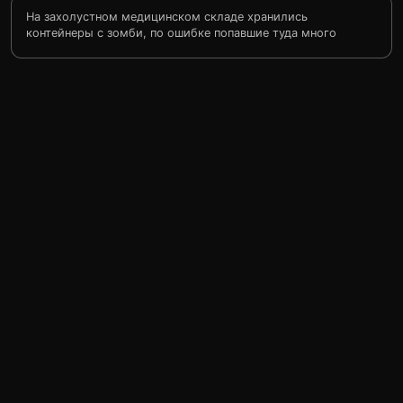
На захолустном медицинском складе хранились
контейнеры с зомби, по ошибке попавшие туда много
лет назад. В один далеко не прекрасный день
герметичность упаковки была нарушена, ядовитый газ
вырвался наружу, и вот уже мертвецы с соседнего
кладбища покидают свое тихое пристанище, чтобы
полакомиться мозгом живых…