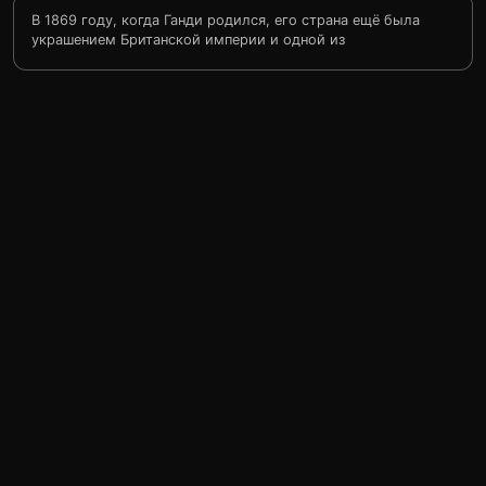
В 1869 году, когда Ганди родился, его страна ещё была
украшением Британской империи и одной из
драгоценностей королевы Виктории. 30 января 1948
года, в день его убийства, Индия была свободной. Это
стало плодом его трудов, трудов долгой титанической
жизни.