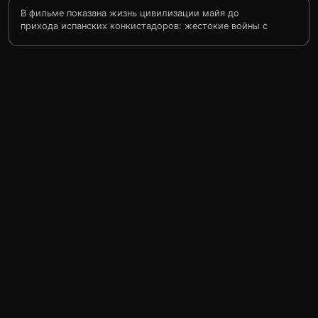
В фильме показана жизнь цивилизации майя до
прихода испанских конкистадоров: жестокие войны с
соседними племенами, человеческие
жертвоприношения, загадочные мистические ритуалы.
В один день рушится мир индейца по имени Лапа
Ягуара. Его деревню захватывает соседнее племя,
уничтожая хижины, забирая местных жителей в плен.
Его ведут в город, чтобы принести в жертву богам.
Перед лицом неминуемой смерти Лапа Ягуара должен
побороть свои самые сильные страхи и совершить
отчаянный рывок, чтобы спасти то, что ему дорого...