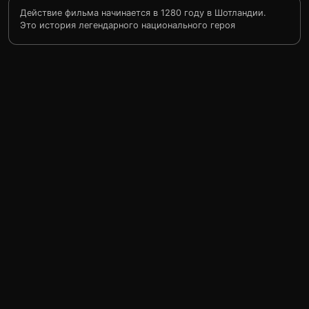
Действие фильма начинается в 1280 году в Шотландии.
Это история легендарного национального героя
Уильяма Уоллеса, посвятившего себя борьбе с
англичанами при короле Эдварде Длинноногом. Он
рано лишился отца, погибшего от рук англичан, и его
забрал к себе дядя Оргайл, который дал ему хорошее
образование в Европе. На родину Уильям
возвращается уже взрослым человеком, мечтающим
завести семью и жить мирной жизнью. Но судьба
распорядилась иначе. Его невесту убили англичане, и
он начал свой крестовый поход за свободу.