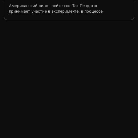
Американский пилот лейтенант Так Пендлтон
принимает участие в эксперименте, в процессе
которого он должен быть очень сильно уменьшен в
размерах и в летательном аппарате, похожем на
подлодку обследовать внутреннее пространство
кролика. Но технотеррористы рушат все планы и
похищают шприц, в котором находился
миниатюризированый Так. По ошибке содержимое
шприца попадает в ипохондрика Джека Паттера.
Теперь террористы начинают охотиться за ничего не
подозревающим Джеком. Единственная, кто ему
может помочь, это девушка Така — журналистка
Лидия…