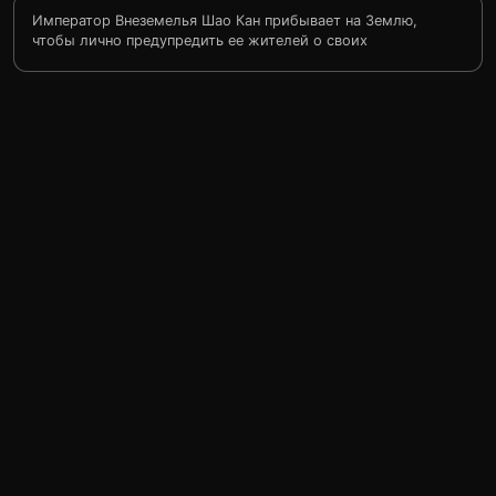
Император Внеземелья Шао Кан прибывает на Землю,
чтобы лично предупредить ее жителей о своих
намерениях: уничтожить мир земной, и сделать все это
за семь библейских дней. В числе его подручных —
роботы, обладающие инстинктами и приемами ниндзя,
четырехрукая дева Шива и звероподобный человек
Мотарро. Но им противостоят герои Земли во главе с
самим лордом Рейденом… Ожидается фейерверк
единоборств!