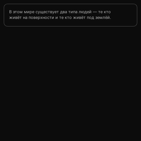
В этом мире существует два типа людей — те кто
живёт на поверхности и те кто живёт под землёй.
Последние совсем одичали и не пытаются вылезти на
поверхность…