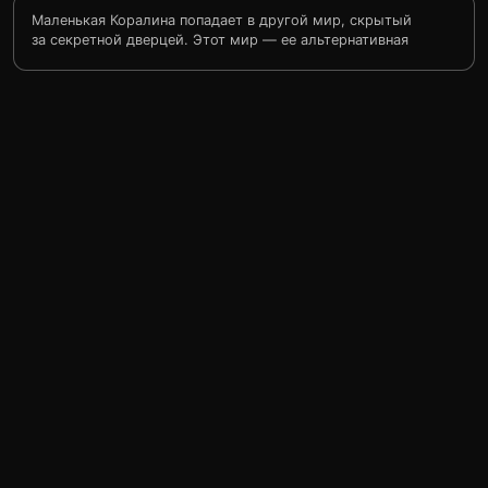
Маленькая Коралина попадает в другой мир, скрытый
за секретной дверцей. Этот мир — ее альтернативная
жизнь, которая не перестает ее радовать, все здесь
хорошо, но только до поры до времени. Однажды она
понимает, что ее настоящим родителям за ее проделки
угрожает смертельная опасность.