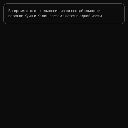
Во время этого скольжения из-за нестабильности
воронки Куин и Колин преземляются в одной части
города, а Ремми и Бекс в другой. Как им найти друг
друга? Куин и Колин оставляют сообщение в отеле
«Чандлер» где они останавливаются практически в
каждом мире. Но Ремми и Мегги, придя в отель, не
получают его. В этом мире самым популярным шоу
является шоу Липшица, когда идёт это шоу жизнь в
городе замирает все смотрят телевизор. Куин решает
пробраться на шоу в надежде, что Ремми и Мегги
заметят его, ведь совсем скоро скольжение. И его
надежды оправдались…