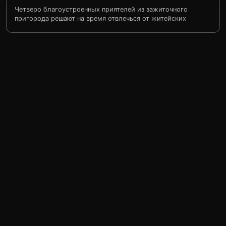
Четверо благоустроенных приятелей из зажиточного
пригорода решают на время отвлечься от житейских
проблем и вспомнить былые раздольные деньки, когда
все четверо мечтали о байкерской свободе.
Еженедельные встречи за бокалом безалкогольного
пива в местном мотоклубе уже поднаскучили, и друзья
решают рвануть в путешествие через все Штаты, с
севера на юг, до самого Нью-Мексико.