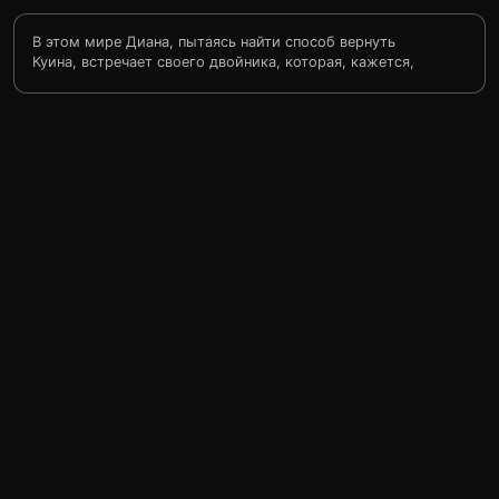
В этом мире Диана, пытаясь найти способ вернуть
Куина, встречает своего двойника, которая, кажется,
сделала всё, чтобы испортить себе жизнь. И конечно
же из самых светлых чувств, Диана решает помочь
самой себе. К несчастью в этом мире есть всё для
создания устройства подобного тому, над которым
она работала вместе с Гейгером. И первый же
эксперимент привлекает в этот мир Гейгера, который
очень зол на Диану из-за её предательства…