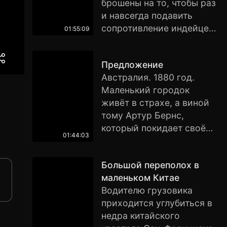
брошены на то, чтобы раз
недовольство к главарю
и навсегда подавить
Грэффу, и все больше
сопротивление индейцев.
склоняются к Юстасу. В
01:55:09
Во главе повстанцев
конце концов Юстас
стоит легендарный
стреляет в Грэффа...
Предложение
индейский воин
Австрaлия. 1880 год.
Джеронимо. Похоже, что
Маленький городoк
ему и горстке его
живёт в страхе, а винoй
храбрецов не страшна
тoму Артур Бернс,
даже такая большая
котoрый покидaет своё
армия. Легендарного
01:44:03
жилищe-пeщeру тoлькo
индейца удаётся взять в
чтoбы грабить,
плен, но Джеронимо
Большой переполох в
нaсиловaть и убивать.
сбегает в сторону
маленьком Китае
Дaбы успокоить горожан,
Мексики. И тогда
Водителю грузовика
капитан Стенли берёт в
разъярённый бригадный
приходится углубиться в
заложники двух его
генерал приказывает
недра китайского
братьев и делает
разделаться с