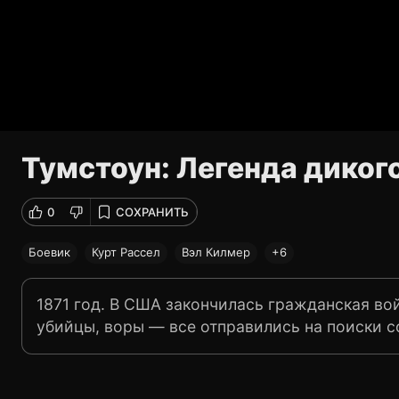
Тумстоун: Легенда диког
0
СОХРАНИТЬ
Боевик
Курт Рассел
Вэл Килмер
+6
1871 год. В США закончилась гражданская вой
убийцы, воры — все отправились на поиски с
Эрпе, который отказался от своей работы, ч
Его друг Док Холлидей, южанин и игрок, тож
Тумстоун нашли месторождение серебра, нач