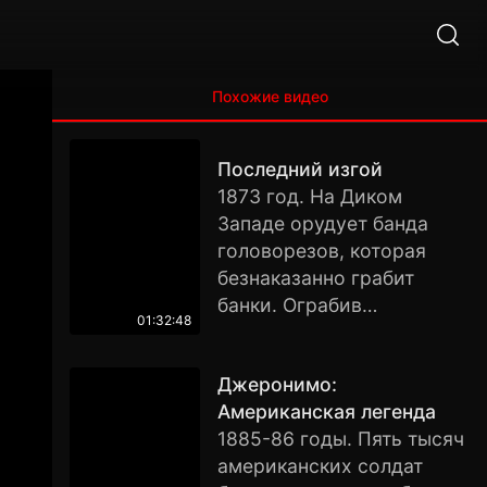
Похожие видео
Последний изгой
1873 год. На Диком
Западе орудует банда
головорезов, которая
безнаказанно грабит
банки. Ограбив
01:32:48
очередной банк, бандиты
решают уехать в Мексику.
Джеронимо:
За ними следует погоня
Американская легенда
во главе с шерифом и
1885-86 годы. Пять тысяч
владельцем банка. Внутри
американских солдат
банды зреет