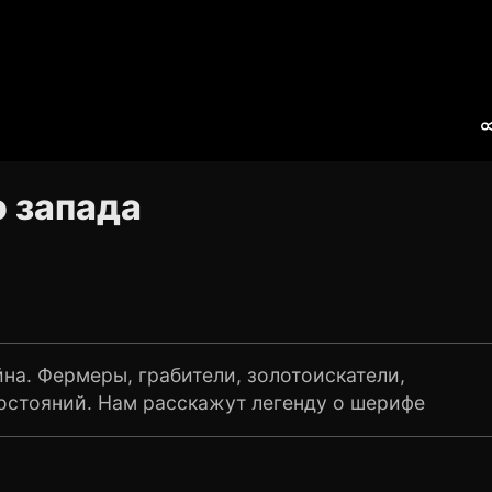
о запада
на. Фермеры, грабители, золотоискатели,
остояний. Нам расскажут легенду о шерифе
тобы начать нормальную жизнь со своей семьей.
е решил зажить нормальной жизнью. В городе
алась серебряная лихорадка. Там и решили они