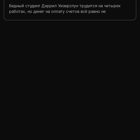
Бедный студент Дэррил Уизерспун трудится на четырех
работах, но денег на оплату счетов всё равно не
хватает. В надежде добыть еще немного средств
Дэррил соглашается принять участие в сомнительном
медицинском эксперименте. Молодой человек
становится чуть ли не супергероем, но неожиданно о
себе дают знать странные побочные эффекты…