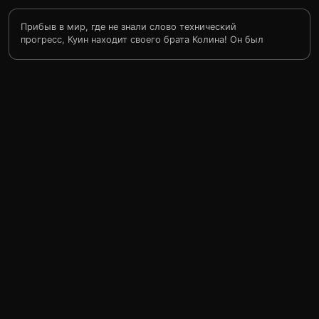
Прибыв в мир, где не знали слово технический
прогресс, Куин находит своего брата Колина! Он был
отшельником-учёным, который пытался донести свои
изобретения в массы, за что и получал гнилыми
помидорами по физиономии. Доказав Колину, что они
действительно братья, Куин берёт его с собой. В
следующем мире, с высокоразвитыми криогенными
технологиями и где все люди носят метки ДНК, Колин
по своей простоте попадает в переделку. Одна девица,
«жутко скорбящая по своему дядюшке», просит
Колина выкрасть его из криогенного холодильника,
так как он не имеет метки и сможет пройти через
систему охраны…Но справедливость вновь
торжествует, и жуткую семейку садят в тюрьму,
дядюшку вновь в холодильник, а Колин возвращается к
Куину.