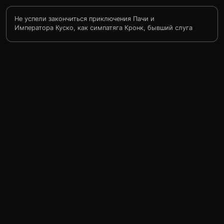
Не успели закончиться приключения Пачи и
Императора Куско, как симпатяга Кронк, бывший слуга
Измы, начал новую счастливую жизнь в качестве шеф-
повара в своей собственной закусочной. Однако
приключения начинаются с получением лама-граммы,
согласно которой, его отец собирается прибыть с
визитом. Но, не успев сообразить что происходит,
Кронк умудряется состряпать уйму неприятностей,
связавшись с хитрой колдуньей Измой, чтобы с
помощью волшебства осветить себя ореолом успеха и
процветания во время визита Папы. После целого ряда
ошибок и грандиозного сырного взрыва в ресторане,
проблемы кажутся неразрешимыми. Но с помощью
друзей — как новых, так и старых — Кронк узнает, что
любые трудности в жизни преодолимы.