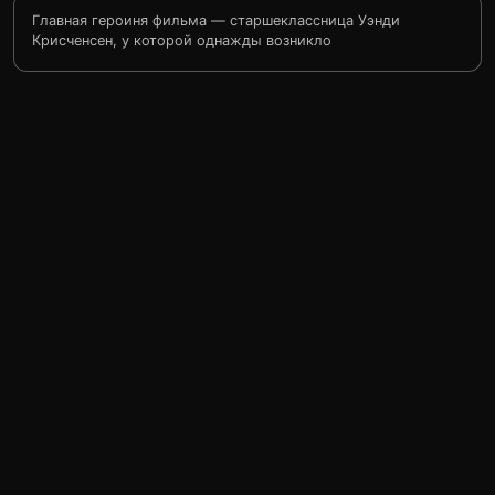
Главная героиня фильма — старшеклассница Уэнди
Крисченсен, у которой однажды возникло
предчувствие, что она и ее друзья станут жертвами
несчастного случая, который произойдет на
«американских горках». Когда же самые страшные
опасения Уэнди подтверждаются, то те, кто сумел все-
таки обмануть смерть и выжить, оказываются
вынужденными расплачиваться за то, что изменили
свою судьбу…