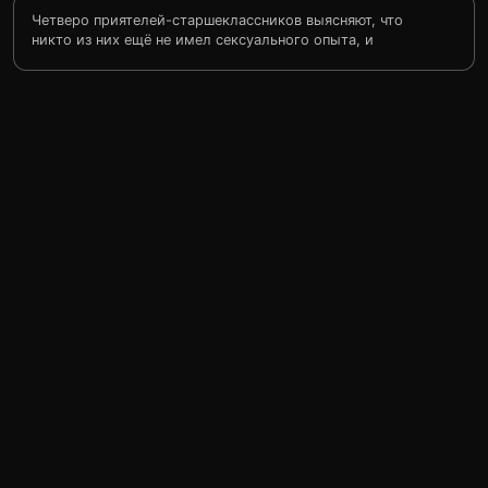
Четверо приятелей-старшеклассников выясняют, что
никто из них ещё не имел сексуального опыта, и
решают, что с девственностью надо обязательно
расстаться до поступления в колледж. На носу
выпускной бал, и у друзей осталось совсем мало
времени, чтобы выполнить задуманное.