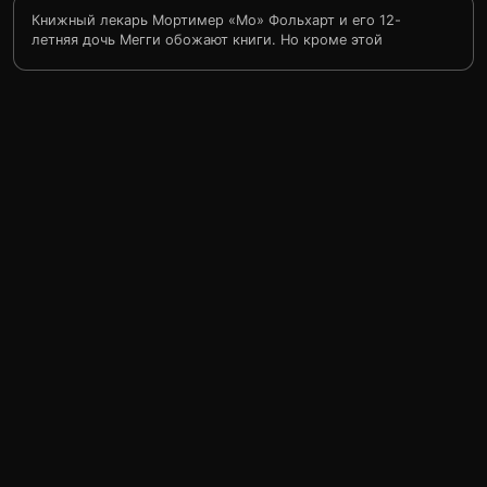
Книжный лекарь Мортимер «Мо» Фольхарт и его 12-
летняя дочь Мегги обожают книги. Но кроме этой
общей страсти они еще и обладают удивительным
даром — оживлять героев со страниц прочтенных ими
вслух книг. Но не всё так просто, ведь когда герой из
книги оживает, его место на книжных страницах
должен занять настоящий человек.