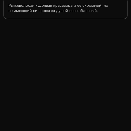
Рыжеволосая кудрявая красавица и ее скромный, но
не имеющий ни гроша за душой возлюбленный,
ирландец, отправляются на заокеанский далекий Запад
в поисках счастья.