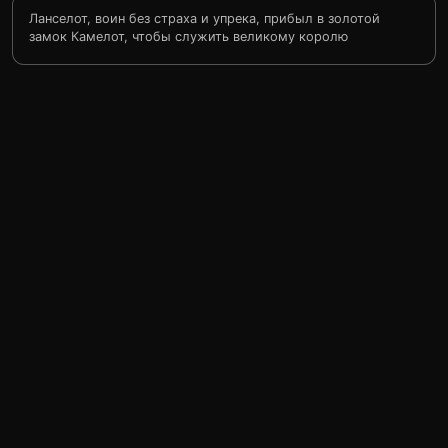
Ланселот, воин без страха и упрека, прибыл в золотой
замок Камелот, чтобы служить великому королю
Артуру. Им предстоят грозные сражения, доблесть и
слава. Но в Камелоте он находит женщину, без
которой не может жить, но которой не в силах
обладать — прекрасную Гуиневеру Лионесскую. Она —
возлюбленная короля Артура, который защищает ее
маленькое королевство от войск черного рыцаря
Малаганта. И Первый Рыцарь Ланселот должен
сделать выбор — служить своему королю, или
предать его во имя любимой…