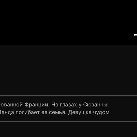
рованной Франции. На глазах у Сюзанны
Ланда погибает ее семья. Девушке чудом
устраивается на работу в кинотеатр. В это же
 собирает группу еврейских солдат, именующих
 агент Бриджет фон Хаммерсмарк, выдающая