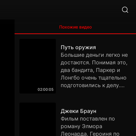
Похожие видео
Путь оружия
Большие деньги легко не
достаются. Понимая это,
два бандита, Паркер и
Лонгбо очень тщательно
подготовились к делу.
02:00:05
Загрузившись оружием
под завязку, они
приступили к выполнению
Джеки Браун
своего дьявольского
Фильм поставлен по
плана. Первый этап
роману Элмора
операции — похищение
Леонарда. Героиня по