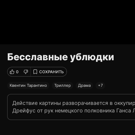
Бесславные ублюдки
0
СОХРАНИТЬ
Квентин Тарантино
Триллер
Драма
+7
Действие картины разворачивается в оккупи
Дрейфус от рук немецкого полковника Ганса 
удается спастиcь и бежать в Париж. Там она 
время где-то в Европе лейтенант Альдо Рэйн
себя «Ублюдками». К ним примыкает тайный