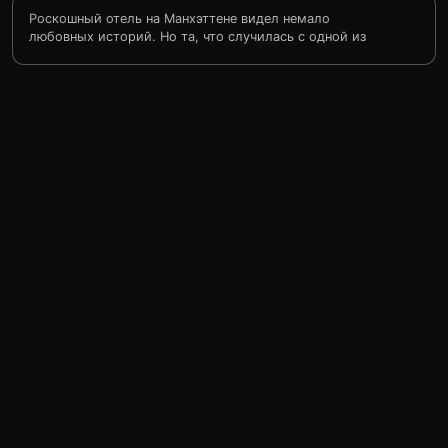
Роскошный отель на Манхэттене видел немало
любовных историй. Но та, что случилась с одной из
его служащих — молодой горничной Марисой
Вентурой — самая удивительная. Однажды, убирая
номер богатой дамы, Мариса увидела платье — белое,
роскошное и безумно дорогое. Искушение оказалось
слишком велико, и она осмелилась примерить наряд.
В этот момент в гостиную вошел молодой миллионер
и будущий сенатор — красавец Кристофер Маршалл.
Красота Марисы поразила его в самое сердце. Он
влюбился с первого взгляда и начал ухаживать. К тому
же решил, что незнакомка принадлежит к высшему
свету. А у девушки не хватило духу сразу сказать, что
она всего лишь служанка…