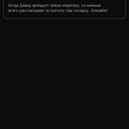
Когда Дэвид арендует новую квартиру, он меньше
всего рассчитывает встретить там соседку. Элизабет
появляется внезапно, настаивая на том, что эта
квартира принадлежит ей... но столь же загадочно и
неожиданно исчезает, растворившись в воздухе прямо
у него на глазах. Дэвид уверен, Элизабет - привидение,
она же думает, что еще жива. Пытаясь разобраться в
ее прошлом и выяснить истинную причину
происходящего, Дэвид и Элизабет влюбляются друг в
друга.