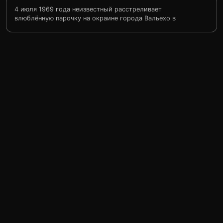
4 июля 1969 года неизвестный расстреливает
влюблённую парочку на окраине города Вальехо в
штате Калифорния. Месяц спустя в издательства
крупных газет начинают приходить зашифрованные
письма, в которых убийца, называющий себя
Зодиаком, угрожает убить ещё 12 человек, если текст
письма, содержащий тайну его личности, не будет
опубликован на передовице. Помимо полицейских из
разных штатов к расследованию подключаются
матёрый репортёр San Francisco Chronicle Пол Эйвери
и молодой карикатурист Роберт Грейсмит,
работающий в той же газете. Вскоре убийца наносит
новый удар.