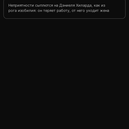
Неприятности сыплются на Дэниеля Хиларда, как из
рога изобилия: он теряет работу, от него уходит жена
и после развода ему позволено видеть детей всего раз
в неделю! Но Дэниель находит выход — переодевается
в женское платье и становится Миссис Даутфайр —
пожилой женщиной. Он нанимается к собственной
жене в домработницы, и теперь может видеть своих
детей каждый день. Последствия, естественно, будут
самыми непредсказуемыми.