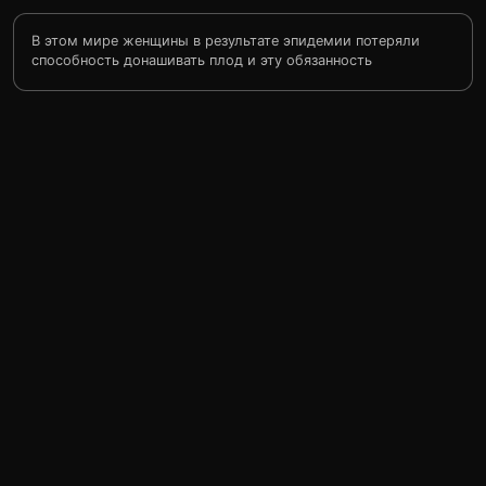
В этом мире женщины в результате эпидемии потеряли
способность донашивать плод и эту обязанность
выполняют мужчины после операции по пересадке
матки. Рембрандт этого мира является герцогом и его
жена как раз должна передать плод мужу… но герцог
исчез. И тут появляются Скользящие и их Рембрандта
принимают за герцога и делают ему операцию.