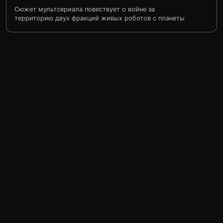
Сюжет мультсериала повествует о войне за
территорию двух фракций живых роботов с планеты
Кибертрон — Автоботов и Десептиконов. В ходе войны
природные ресурсы их родной планеты Кибертрон
исчерпываются. Чтобы выжить представителям обеих
рас приходится бороздить космос в поисках новых
ресурсов. Попав на планету Земля войска Оптимуса
Прайма и Мегатрона продолжают свою борьбу в 1984
году, скрываясь от людей под камуфляжем
доминирующей земной формы — машинной технике.
Однако вскоре их война перестаёт быть тайной.