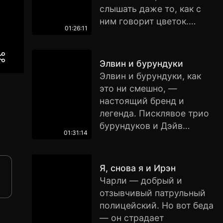
Мечта Брюса — быть
слышать даже то, как с
ведущим, тем более
ним говорит цветок.
местечко вот-вот должно
01:26:11
Вернее, существа,
освободиться. Но
которые живут в нем. Но
однажды Брюса
если слоненок начинает
Элвин и бурундуки
настигает неудача, и его
говорить и
Элвин и бурундуки, как
увольняют с работы. В
прислушиваться к цветку,
это ни смешно, —
конец разочарованный
наверное он
настоящий бренд и
Брюс гневается на Бога, а
ненормальный? Так
легенда. Писклявое трио
тот… отвечает ему!
посчитали все звери. Но
бурундуков и Дэйв
Всемогущий предлагает
Хортону все равно. Он
01:31:14
Севиль за время своей
Брюсу сменить его на
считает своим долгом
музыкальной карьеры
неделю и посмотреть,
спасти население цветка
стали настоящей иконой.
сможет ли он сделать
Я, снова я и Ирэн
от угрозы извне.
Более 43 миллионов
мир хоть чуточку лучше…
Чарли — добрый и
проданных альбомов,
отзывчивый патрульный
несколько премий
полицейский. Но вот беда
«Грэмми», популярный
— он страдает