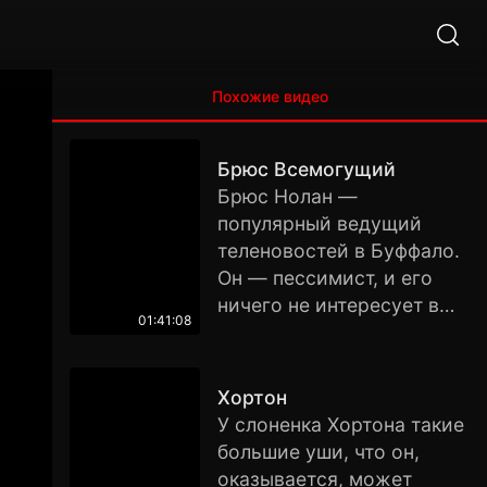
Похожие видео
Брюс Всемогущий
Брюс Нолан —
популярный ведущий
теленовостей в Буффало.
Он — пессимист, и его
ничего не интересует в
01:41:08
этой жизни, даже
девушка Грейс, которая
любит его, несмотря на
Хортон
всю его вредность. Его
У слоненка Хортона такие
репортажи интересуют
большие уши, что он,
всех, кроме его самого.
оказывается, может