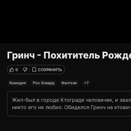
Гринч - Похититель Рожд
0
СОХРАНИТЬ
Комедия
Рон Ховард
Фэнтези
+7
Жил-был в городе Ктограде человечек, и звал
никто его не любил. Обиделся Гринч на ктов
всеми ветрами гору. Сидел там в своей пещер
ненавидел Рождество. В то время, как все на
барометр и без того всегда плохого настрое