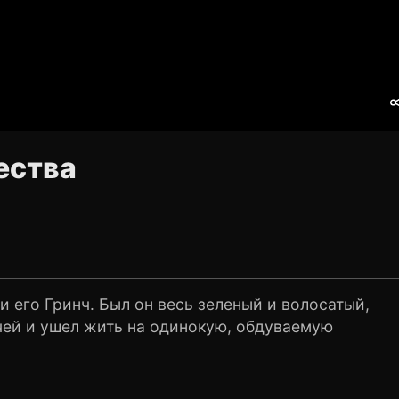
ества
и его Гринч. Был он весь зеленый и волосатый,
ичей и ушел жить на одинокую, обдуваемую
е и злился на весь свет. Больше всего Гринч
селение Ктограда веселилось от души,
ния Гринча показывал нечто ужасное. Каждое