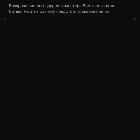
Возвращение легендарного мастера Востока на поле
битвы. На этот раз ему предстоит сражение не на
турнире, а на просторах своей страны. Фонг Сай-Юк
вступает в тайное общество «Красного Лотоса»,
которое борется за свержение правителя династии
Манчу. Но на пути к достижению цели он должен
пройти не только через трупы врагов, но и через
испытание своих чувств. Бой продолжается, и за
каждым темным углом может таиться враг.