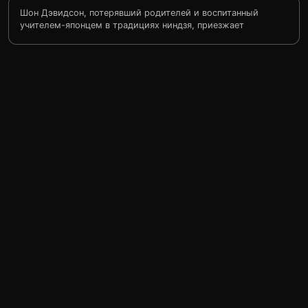
Шон Дэвидсон, потерявший родителей и воспитанный
учителем-японцем в традициях ниндзя, приезжает
на международный турнир каратэ. Злоумышленники
разрабатывают здесь в секретной лаборатории
смертоносный вирус, чтобы испытать его
на победителе чемпионата. Но американский ниндзя
и двое его друзей сокрушают лабораторию, спасая
мир.