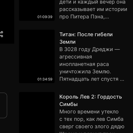
дети и каждый вечер она
юношу и стал быстрее
рассказывает им истории
пантеры, сильнее тигра,
про Питера Пэна,
зорче орла. Но когда
01:09:39
мальчика, отказавшегося
Тарзан становится
становиться взрослым.
настоящим королем
Титан: После гибели
Упрямая 12-летняя дочь
джунглей, происходит
Земли
Венди, Джейн, не имеет
неожиданная встреча,
В 3028 году Дреджи —
ни малейшего желания
которая полностью
агрессивная
слушать всю эту
меняет его жизнь…
инопланетная раса
ерунду.Именно поэтому
уничтожила Землю.
Капитан Крюк использует
Пятнадцать лет спустя —
01:34:59
девочку в качестве
юный Кейл узнает, что он
заложника в войне
владеет генетически
Король Лев 2: Гордость
против своего главного
запрограммированной
Симбы
врага. Питер Пэн, Тинкер
картой на Титан —
Много времени утекло
Белл и Потерянные
космический супер-
с тех пор, как лев Симба
Мальчики прибывают к
корабль, в котором
сверг своего злого дядю
ней на помощь; однако,
заключен секрет спасения