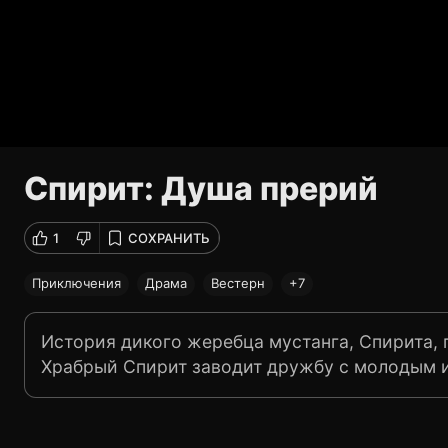
Спирит: Душа прерий
1
СОХРАНИТЬ
Приключения
Драма
Вестерн
+7
История дикого жеребца мустанга, Спирита,
Храбрый Спирит заводит дружбу с молодым и
красивой кобылой по имени Гроза. Все счаст
глаз люди, которые хотят сделать из него во