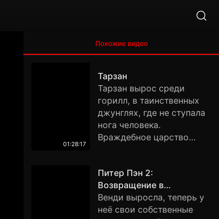
Похожие видео
Тарзан
Тарзан вырос среди
горилл, в таинственных
джунглях, где не ступала
нога человека.
Враждебное царство
01:28:17
диких животных долго не
хотело признавать
Питер Пэн 2:
хрупкого мальчика.
Возвращение в
Вскоре на глазах у всех
Нетландию
Венди выросла, теперь у
слабый малыш
неё свои собственные
превратился в храброго