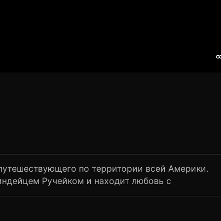
 путешествующего по территории всей Америки.
ндейцем Ручейком и находит любовь с
ливы до тех пор, пока на жеребца не положили
енную лошадь…