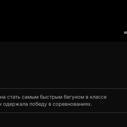
на стать самым быстрым бегуном в классе
рк одержала победу в соревнованиях.
руг к друг у Джесса и Лесли более чем
зывается дружба. Как тут не подружиться, если
аруженном в лесу волшебном царстве?