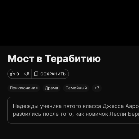
Мост в Терабитию
0
СОХРАНИТЬ
Приключения
Драма
Семейный
+7
Надежды ученика пятого класса Джесса Ааро
разбились после того, как новичок Лесли Бе
Оснований для враждебности по отношению д
достаточно, и тем не менее между ними завя
приходится быть королем и королевой в обн