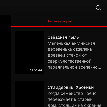
Похожие видео
Звёздная пыль
Маленькая английская
деревенька отделена
древней стеной от
сверхъестественной
параллельной вселенной,
02:07:44
где царят магия и
волшебство. Молодой
Тристан Торн
Спайдервик: Хроники
опрометчиво обещает
Когда семейство Грейс
самой красивой девушке
переезжает в старый
деревни, что принесёт ей
дом, стоящий на окраине,