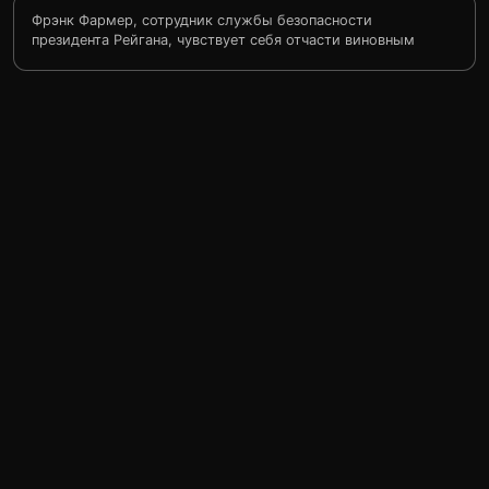
Фрэнк Фармер, сотрудник службы безопасности
президента Рейгана, чувствует себя отчасти виновным
в том, что в его отсутствие на президента было
совершено покушение. Он покидает службу и за
большой гонорар, но всё же нехотя, нанимается
телохранителем чернокожей певицы и актрисы Рэйчел
Мэррон, которая постоянно получает письма с
угрозами. Первоначальная антипатия, возникшая
между ними, постепенно перерастает в любовь.
Сложившаяся ситуация мешает телохранителю
исполнять свой профессиональный долг, что приводит
к частым конфликтам между Фрэнком и Рэйчел...
Фармер приходит к выводу, что угроза жизни Рэйчел
исходит отнюдь не от психопата, а от
профессионального убийцы.