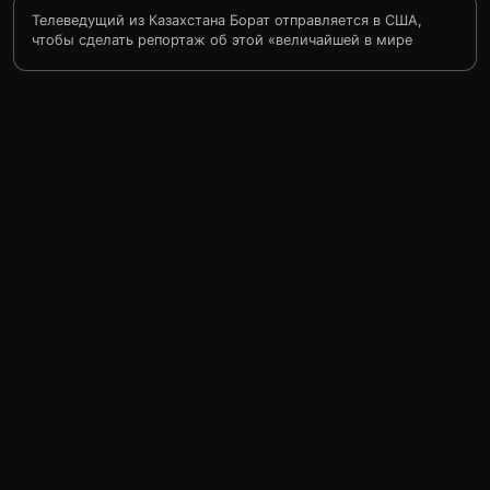
Телеведущий из Казахстана Борат отправляется в США,
чтобы сделать репортаж об этой «величайшей в мире
стране». Однако по прибытии оказалось, что главная
цель его визита — поиски Памелы Андерсон с целью
жениться на ней, а вовсе не съёмки документального
фильма…